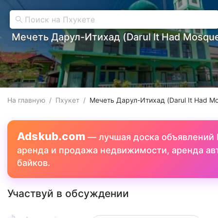
Мечеть Дарул-Итихад (Darul It Had Mosqu
На главную
/
Пхукет
/
Мечеть Дарул-Итихад (Darul It Had M
Adskub.com
—
лучшая доска объявлений 
аренда и продажа недвижимости, аренда ав
байков.
Участвуй в обсуждении