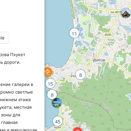
 на авто на 
11
ое здание, 
le
: колонны, 
ь эстетично, и 
рова Пхукет
стов здесь 
ь дороги.
пецифика здания 
лающих 
8
иков. Вывод: 
15
ение галереи в
ороге к другим 
кромно светлые
8
а нижнем этаже
укета, местная
 зоны для
45
 главная
ами и вмещающая