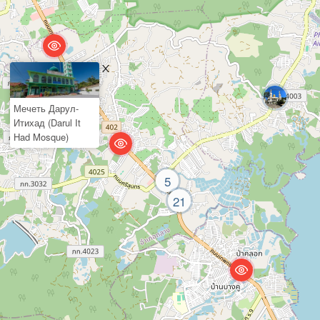
Мечеть Дарул-
Итихад (Darul It
Had Mosque)
5
21