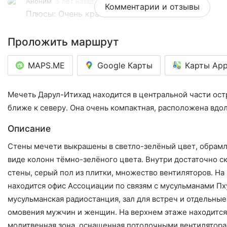
Аноним
5 лет назад
Комментарии и отзывы
Плюсы: Очень красивая мечеть.

Недостатки: Не самое туристическое место.

Проложить маршрут
Наткнулись на эту мечеть случайно, просто ехали
север острова и увидели вдоль дороге симпатичн
MAPS.ME
Google Карты
Карты App
полностью зеленое. Весьма красивая архитектура
многоэтажная башня с куполом, остекление. Очен
Мечеть Дарул-Итихад находится в центральной части ост
при этом комплекс достаточно компактный. Тури
ближе к северу. Она очень компактная, расположена вдол
буквально нет – далеко от моря и пляжей. Да и с
говорит о том, что это место для прихожан, же
Описание
совершать намаз, а не для обычных путешественн
Стены мечети выкрашены в светло-зелёный цвет, обрамл
красивое здание для разового ознакомления по д
виде колонн тёмно-зелёного цвета. Внутри достаточно с
достопримечательностям.
стены, серый пол из плитки, множество вентиляторов. Н
находится офис Ассоциации по связям с мусульманами Пх
мусульманская радиостанция, зал для встреч и отдельные
омовения мужчин и женщин. На верхнем этаже находится
молитвенная зона, оснащенная потолочными вентилятор