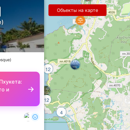
Объекты на карте
e)
osque)
12
Пхукета:
то и
12
4