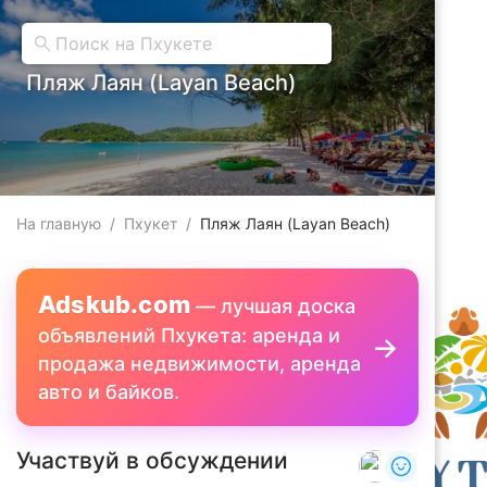
Пляж Лаян (Layan Beach)
На главную
/
Пхукет
/
Пляж Лаян (Layan Beach)
Adskub.com
—
лучшая доска
объявлений Пхукета: аренда и
продажа недвижимости, аренда
авто и байков.
Участвуй в обсуждении