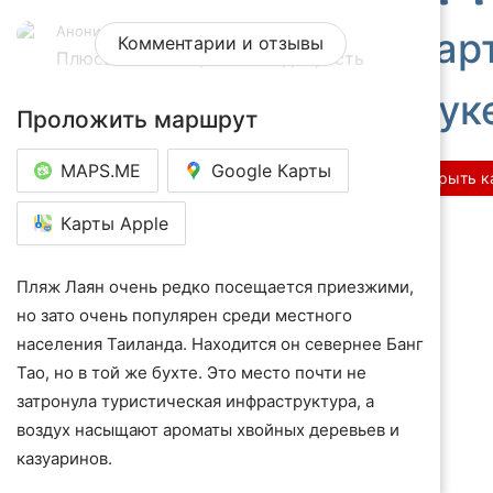
Аноним
5 лет назад
Кар
Комментарии и отзывы
Плюсы: Чистота, мало людей, есть 
водные развлечения.

Пхук
Проложить маршрут
Недостатки: Чтобы добраться, нужна 
машина либо байк.

MAPS.ME
Google Карты
Открыть к
Отличный чистый пляж с теплой водой и 
Карты Apple
хрустящим песком. Можно любоваться 
морским пейзажем и яхтами, при 
Пляж Лаян очень редко посещается приезжими,
желании доступны катания на скутере и 
но зато очень популярен среди местного
прочие водные активности. За 100 батт 
населения Таиланда. Находится он севернее Банг
можно арендовать шезлонг с зонтом и 
Тао, но в той же бухте. Это место почти не
наслаждаться спокойным отдыхом. 
затронула туристическая инфраструктура, а
Людей очень мало, особенно в низкий 
воздух насыщают ароматы хвойных деревьев и
сезон, и хоть пляж не самый большой, 
казуаринов.
ощущение уединения гарантировано. 