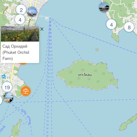
2
4
4
8
Сад Орхидей
(Phuket Orchid
Farm)
19