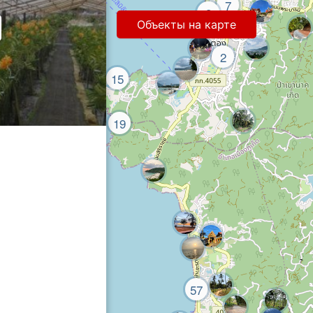
7
8
Объекты на карте
2
3
15
19
57