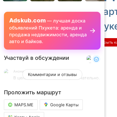
Кар
Adskub.com
—
лучшая доска
Пхук
объявлений Пхукета: аренда и
продажа недвижимости, аренда
авто и байков.
Открыть к
Участвуй в обсуждении
Аноним
5 лет назад
Комментарии и отзывы
В целом, место ничем не примечательно.

Если будете направляться на пляж 
Проложить маршрут
Камала, то прямо перед входом будет 
этот небольшой сквер с мемориалом в 
MAPS.ME
Google Карты
память о жертвах цунами 2006 года. 